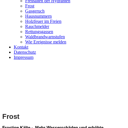
Freihalten der Hydranten
Frost
Gasgeruch
Hausnummern
Holzfeuer im Freien
Rauchmelder
Rettungsgassen
Waldbrandwarnstufen
Wie Ereignisse melden
Kontakt
Datenschutz
Impressum
Frost
Frostige Kälte -
Mehr Wasserschäden und erhöhte