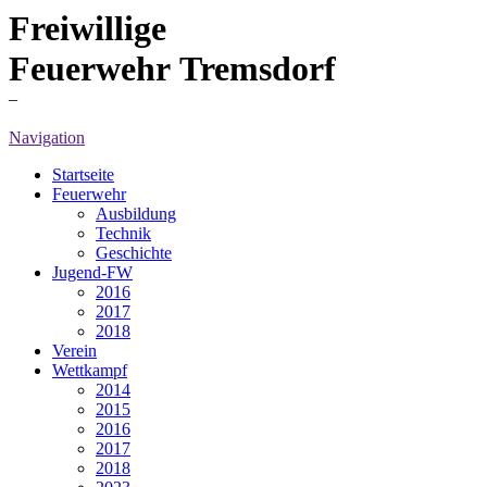
Freiwillige
Feuerwehr Tremsdorf
–
Navigation
Startseite
Feuerwehr
Ausbildung
Technik
Geschichte
Jugend-FW
2016
2017
2018
Verein
Wettkampf
2014
2015
2016
2017
2018